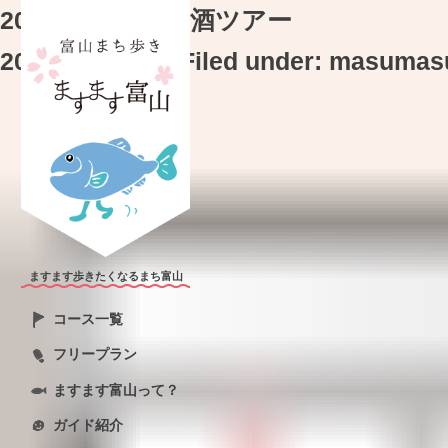
20260529はしご酒ツアー
2026年5月29日
Filed under:
masumas
ますます歩きたくなるまち富山
コース一覧
フリープラン
ますます富山って？
ガイド紹介