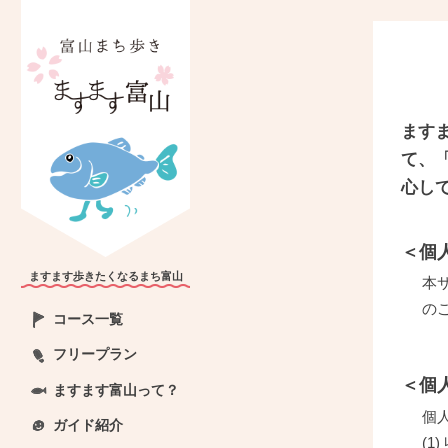
ます
て、
心し
＜個
ますます歩きたくなるまち富山
本
の
コース一覧
フリープラン
＜個
ますます富山って？
個
ガイド紹介
(