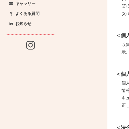
ギャラリー
(
(
よくある質問
お知らせ
＜個
収
示
＜個
個
情
キ
正
＜法