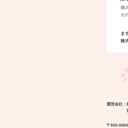
個
そ
ま
株式
運営会社：
〒930-0084