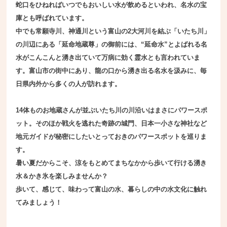
蛇口をひねればいつでもおいしい水が飲めるといわれ、名水の宝
庫とも呼ばれています。
中でも常願寺川、神通川という富山の2大河川を結ぶ「いたち川」
の川辺にある「延命地蔵尊」の御前には、“延命水”とよばれる名
水がこんこんと湧き出ていて万病に効く霊水とも言われていま
す。富山市の街中にあり、龍の口から湧き出る名水を汲みに、毎
日県内外から多くの人が訪れます。
14体ものお地蔵さんが並ぶいたち川の川沿いはまさにパワースポ
ット。そのほか戦火を逃れた奇跡の城門、日本一小さな神社など
地元ガイドが秘密にしたいとっておきのパワースポットを巡りま
す。
暑い夏だからこそ、涼をもとめてまちなかから歩いて行ける湧き
水＆かき氷を楽しみませんか？
歩いて、感じて、味わって富山の水、暮らしの中の水文化に触れ
てみましょう！