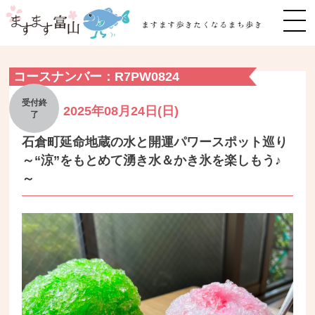
MEN
コースナンバー：R7PW0824
2025年08月24日(日)
石倉町延命地蔵の水と開運パワースポット巡り
～“涼”をもとめて湧き水＆かき氷を楽しもう♪
～