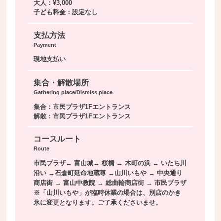
大人：¥3,000
子ども料金：設定なし
支払方法
Payment
現地支払い
集合・解散場所
Gathering place/Dismiss place
集合：市民プラザ1Fエントランス
解散：市民プラザ1Fエントランス
コースルート
Route
市民プラザ→ 富山城→ 桜橋 → 木町の浜 → いたち川
沿い →石倉町延命地蔵尊 →山川いもや → 中央通り
商店街 → 富山中教院 → 総曲輪商店街 → 市民プラザ
※「山川いもや」が臨時休業の場合は、別店のかき
氷に変更となります。ご了承くださいませ。