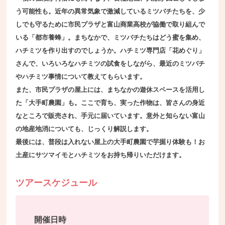
う可能性も。近年の異常気象で激減しているミツバチたちを、少
しでも守るために市民プラザと富山商業高校が協働で取り組んで
いる「都市養蜂」。まちなかで、ミツバチたちはどう蜜を集め、
ハチミツを作り出すのでしょうか。ハチミツ専門店「花めぐり」
さんで、いろいろなハチミツの試食をしながら、最近のミツバチ
やハチミツ事情について教えてもらいます。
また、市民プラザの屋上には、まちなかの遊休スペースを活用し
た「大手町農園」も。ここで育ち、実った作物は、皆さんの身近
なところで販売され、手元に届いています。意外と知らない富山
の地産地消についても、じっくり解説します。
最後には、普段は入れない屋上の大手町農園で芋掘り体験も！お
土産にサツマイモとハチミツをお持ち帰りいただけます。
ツアースケジュール
開催日時