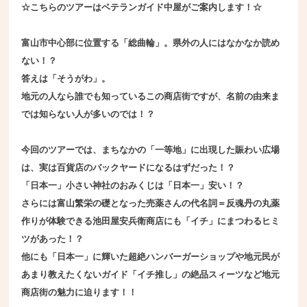
☆こちらのツアーはベテランガイド中屋がご案内します！☆
富山市中心部に位置する「総曲輪」。県外の人にはなかなか読め
ない！？
答えは「そうがわ」。
地元の人なら誰でも知っているこの商店街ですが、名前の由来ま
では知らない人が多いのでは！？
今回のツアーでは、まちなかの「一等地」に出現した賑わい広場
は、実は百貨店のバックヤードになるはずだった！？
「日本一」小さい神社のおみくじは「日本一」安い！？
さらには富山繁栄の礎となった売薬さんの代名詞＝反魂丹の丸薬
作りが体験できる池田屋安兵衛商店にも「イチ」にまつわるヒミ
ツがあった！？
他にも「日本一」に輝いた超絶ハンバーガーショップや地元民が
あまり教えたくないガイド「イチ推し」の絶品スィーツなど地元
商店街の魅力に迫ります！！